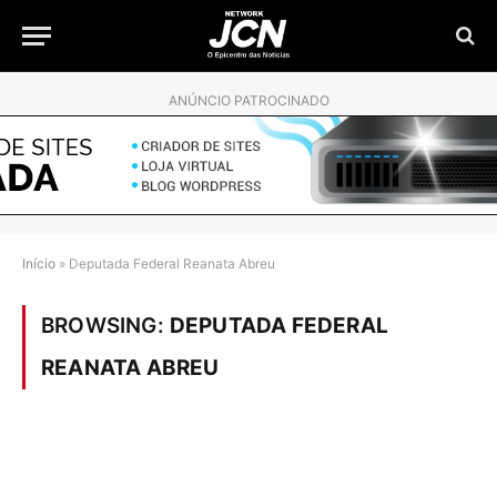
ANÚNCIO PATROCINADO
Início
»
Deputada Federal Reanata Abreu
BROWSING:
DEPUTADA FEDERAL
REANATA ABREU