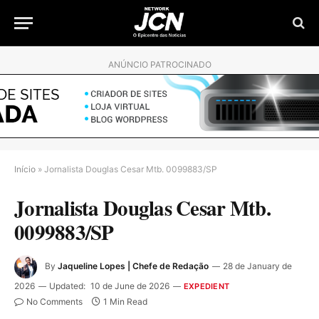
ANÚNCIO PATROCINADO
Início
»
Jornalista Douglas Cesar Mtb. 0099883/SP
Jornalista Douglas Cesar Mtb.
0099883/SP
By
Jaqueline Lopes | Chefe de Redação
28 de January de
2026
Updated:
10 de June de 2026
EXPEDIENT
No Comments
1 Min Read