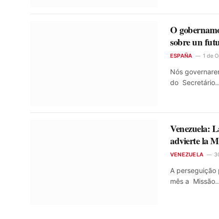
O gobernamos
sobre un fut
ESPAÑA
1 de 
Nós governaremo
do Secretário
Venezuela: La
advierte la 
VENEZUELA
3
A perseguição p
mês a Missão