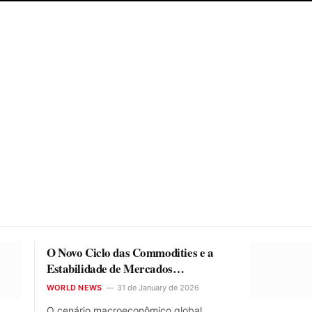
O Novo Ciclo das Commodities e a
Estabilidade de Mercados
Emergentes
WORLD NEWS
31 de January de 2026
O cenário macroeconômico global