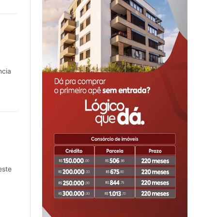
ncia
este