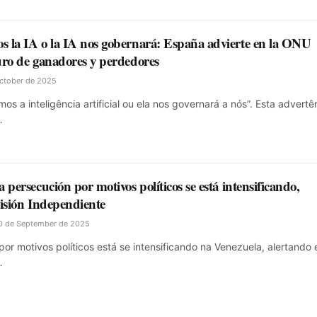
 la IA o la IA nos gobernará: España advierte en la ONU
uro de ganadores y perdedores
October de 2025
s a inteligência artificial ou ela nos governará a nós”. Esta advertê
…
 persecución por motivos políticos se está intensificando,
Misión Independiente
0 de September de 2025
or motivos políticos está se intensificando na Venezuela, alertando 
…