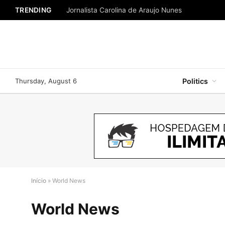
TRENDING
Jornalista Carolina de Araujo Nunes
Thursday, August 6
Politics
Início
»
World News
World News