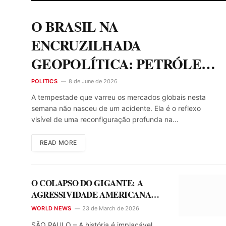
O BRASIL NA
ENCRUZILHADA
GEOPOLÍTICA: PETRÓLEO,
RISCO GLOBAL E A
POLITICS
8 de June de 2026
URGÊNCIA DE UMA
A tempestade que varreu os mercados globais nesta
semana não nasceu de um acidente. Ela é o reflexo
ESTRATÉGIA SOBERANA
visível de uma reconfiguração profunda na…
READ MORE
O COLAPSO DO GIGANTE: A
AGRESSIVIDADE AMERICANA
COMO SINTOMA DE UM FIM
WORLD NEWS
23 de March de 2026
IMINENTE
SÃO PAULO – A história é implacável