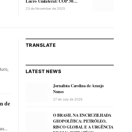
Lucro Unilateral: COP 30
Obriga o Capitalismo a Se
23 de November de 2025
Reinventar.
TRANSLATE
duro,
LATEST NEWS
Jornalista Carolina de Araujo
Nunes
27 de July de 2026
ón de
O BRASIL NA ENCRUZILHADA
GEOPOLÍTICA: PETRÓLEO,
RISCO GLOBAL E A URGÊNCIA
las…