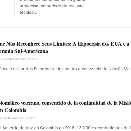
atravessa um período de reajuste
técnico…
e Não Reconhece Seus Limites: A Hipocrisia dos EUA e a
erania Sul-Americana
22 de November de 2025
órica e militar dos Estados Unidos contra a Venezuela de Nicolás Ma
lomático veterano, convencido de la continuidad de la Misi
 en Colombia
8 de November de 2025
del Acuerdo de paz en Colombia en 2016, 13.000 excombatientes de 