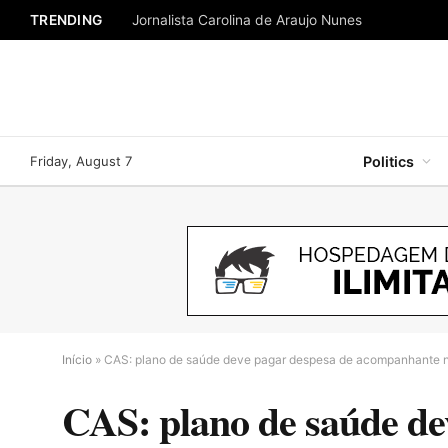
TRENDING
Jornalista Carolina de Araujo Nunes
Friday, August 7
Politics
Início
»
CAS: plano de saúde deve pagar despesa de acompanhante n
CAS: plano de saúde de