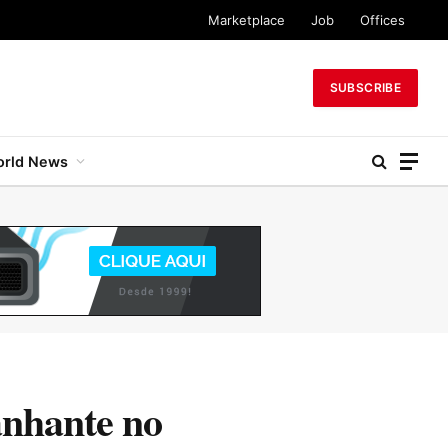
Marketplace
Job
Offices
SUBSCRIBE
rld News
anhante no