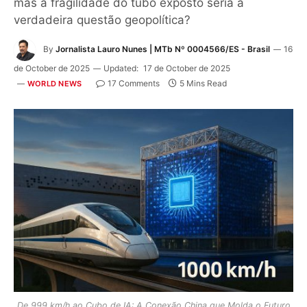
mas a fragilidade do tubo exposto seria a
verdadeira questão geopolítica?
By
Jornalista Lauro Nunes | MTb Nº 0004566/ES - Brasil
16
de October de 2025
Updated:
17 de October de 2025
17 Comments
5 Mins Read
WORLD NEWS
De 999 km/h ao Cubo de IA: A Conexão China que Molda o Futuro