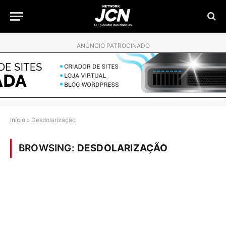
ANÚNCIO PATROCINADO
Início
»
Desdolarização
BROWSING:
DESDOLARIZAÇÃO