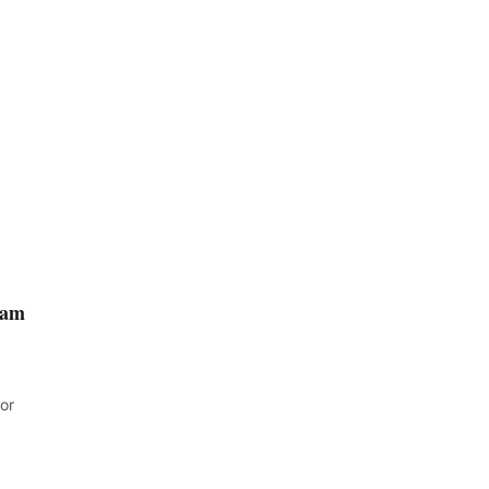
lam
or