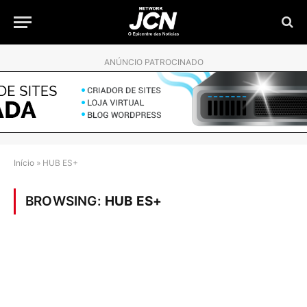
ANÚNCIO PATROCINADO
Início
»
HUB ES+
BROWSING:
HUB ES+