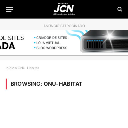
ANÚNCIO PATROCINADO
Início
»
ONU-Habitat
BROWSING:
ONU-HABITAT