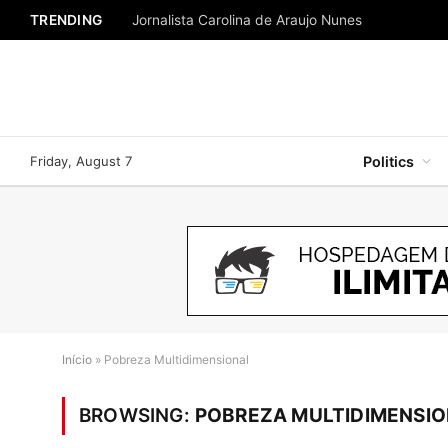
TRENDING
Jornalista Carolina de Araujo Nunes
Friday, August 7
Politics
Início
»
Pobreza Multidimensional
BROWSING:
POBREZA MULTIDIMENSI