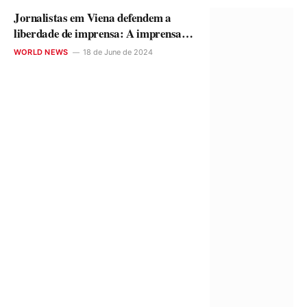
Jornalistas em Viena defendem a
liberdade de imprensa: A imprensa
precisa se levantar de seus túmulos
WORLD NEWS
18 de June de 2024