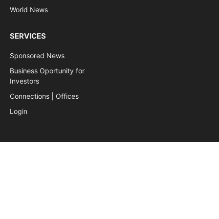
World News
SERVICES
Sponsored News
Business Oportunity for
Investors
Connections | Offices
Login
Subscribe to our newsletter
Sign up to the newsletter form below to receive the latest
news and updates from our portal.