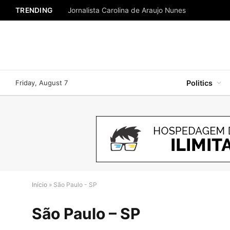
TRENDING
Jornalista Carolina de Araujo Nunes
Friday, August 7
Politics
Início
»
São Paulo - SP
São Paulo – SP