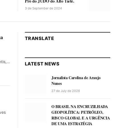
Pró do JUDÔ do Alto Tietê.
3 de September de 2024
 a
TRANSLATE
ntis,…
LATEST NEWS
Jornalista Carolina de Araujo
Nunes
27 de July de 2026
O BRASIL NA ENCRUZILHADA
GEOPOLÍTICA: PETRÓLEO,
ves
RISCO GLOBAL E A URGÊNCIA
DE UMA ESTRATÉGIA