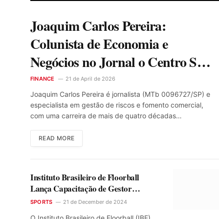
Joaquim Carlos Pereira:
Colunista de Economia e
Negócios no Jornal o Centro São
Paulo
FINANCE
21 de April de 2026
Joaquim Carlos Pereira é jornalista (MTb 0096727/SP) e
especialista em gestão de riscos e fomento comercial,
com uma carreira de mais de quatro décadas…
READ MORE
Instituto Brasileiro de Floorball
Lança Capacitação de Gestor
Esportivo
SPORTS
21 de December de 2024
O Instituto Brasileiro de Floorball (IBF)