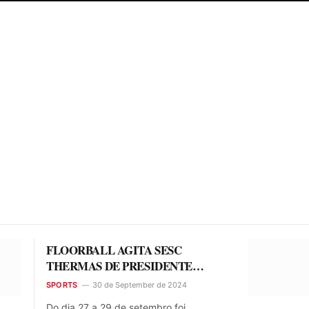
FLOORBALL AGITA SESC
THERMAS DE PRESIDENTE
PRUDENTE DURANTE A SEMANA
SPORTS
30 de September de 2024
MOVE
Do dia 27 a 29 de setembro foi