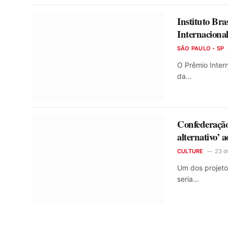
Instituto Br
Internaciona
SÃO PAULO - SP
O Prêmio Intern
da…
Confederação
alternativo’ 
CULTURE
23 d
Um dos projeto
seria…