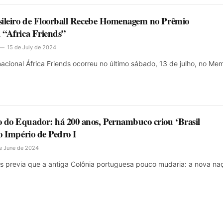
asileiro de Floorball Recebe Homenagem no Prêmio
l “Africa Friends”
15 de July de 2024
acional África Friends ocorreu no último sábado, 13 de julho, no Mem
 do Equador: há 200 anos, Pernambuco criou ‘Brasil
ao Império de Pedro I
e June de 2024
s previa que a antiga Colônia portuguesa pouco mudaria: a nova na