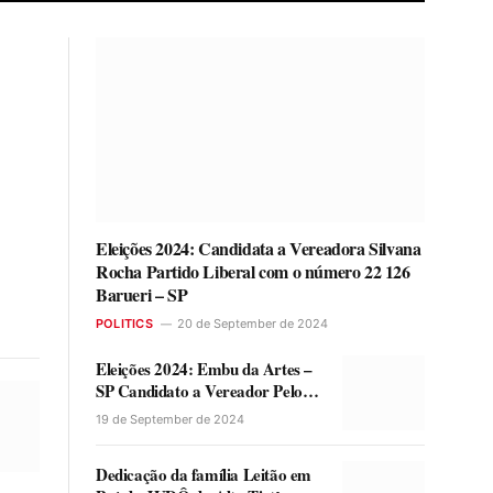
Eleições 2024: Candidata a Vereadora Silvana
Rocha Partido Liberal com o número 22 126
Barueri – SP
POLITICS
20 de September de 2024
Eleições 2024: Embu da Artes –
SP Candidato a Vereador Pelo
Partido PRD Sandro Ferreira,
19 de September de 2024
Número 25 712
Dedicação da família Leitão em