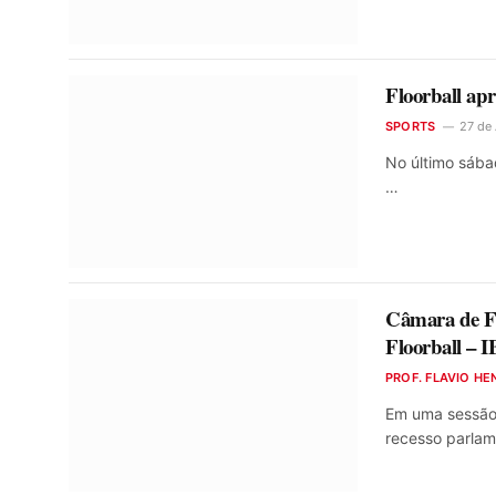
Floorball ap
SPORTS
27 de
No último sába
…
Câmara de Fe
Floorball – 
PROF. FLAVIO HE
Em uma sessão
recesso parla