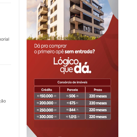
orial
ção