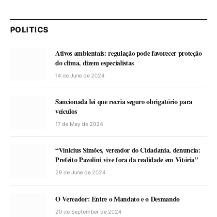
POLITICS
Ativos ambientais: regulação pode favorecer proteção
do clima, dizem especialistas
14 de June de 2024
Sancionada lei que recria seguro obrigatório para
veículos
17 de May de 2024
“Vinicius Simões, vereador do Cidadania, denuncia:
Prefeito Pazolini vive fora da realidade em Vitória”
29 de June de 2024
O Vereador: Entre o Mandato e o Desmando
20 de September de 2024