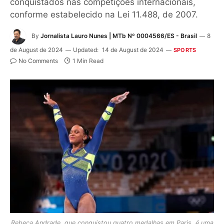
conquistados nas competições internacionais,
conforme estabelecido na Lei 11.488, de 2007.
By
Jornalista Lauro Nunes | MTb Nº 0004566/ES - Brasil
8
de August de 2024
Updated:
14 de August de 2024
SPORTS
No Comments
1 Min Read
Rebeca Andrade, que conquistou quatro medalhas em Paris, é uma