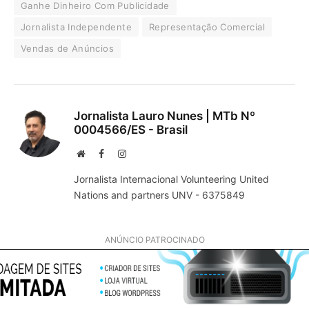
Ganhe Dinheiro Com Publicidade
Jornalista Independente
Representação Comercial
Vendas de Anúncios
Jornalista Lauro Nunes | MTb Nº
0004566/ES - Brasil
Website
Facebook
Instagram
Jornalista Internacional Volunteering United
Nations and partners UNV - 6375849
ANÚNCIO PATROCINADO