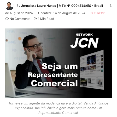
By
Jornalista Lauro Nunes | MTb Nº 0004566/ES - Brasil
13
de August de 2024
Updated:
14 de August de 2024
BUSINESS
No Comments
1 Min Read
Torne-se um agente da mudança na era digital! Venda Anúncios
expandindo sua influência e gere mais receita como um
Representante Comercial.