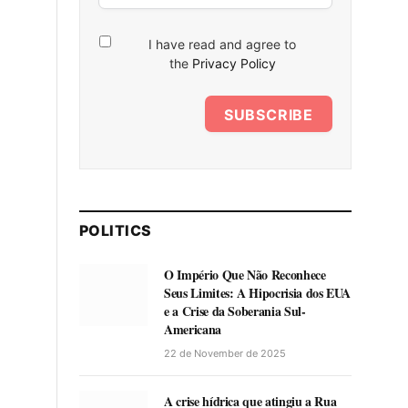
I have read and agree to
the
Privacy Policy
SUBSCRIBE
POLITICS
O Império Que Não Reconhece
Seus Limites: A Hipocrisia dos EUA
e a Crise da Soberania Sul-
Americana
22 de November de 2025
A crise hídrica que atingiu a Rua