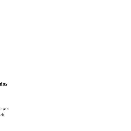
údos
o por
ork