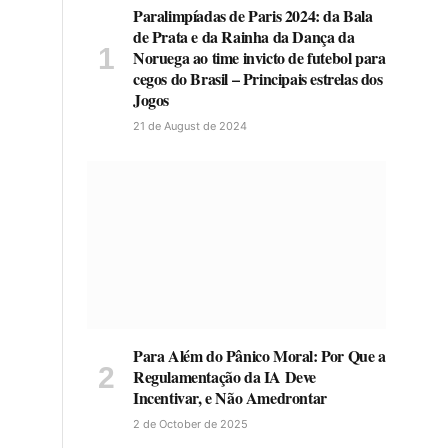
Paralimpíadas de Paris 2024: da Bala
de Prata e da Rainha da Dança da
Noruega ao time invicto de futebol para
cegos do Brasil – Principais estrelas dos
Jogos
21 de August de 2024
Para Além do Pânico Moral: Por Que a
Regulamentação da IA Deve
Incentivar, e Não Amedrontar
2 de October de 2025