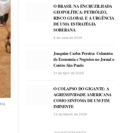
O BRASIL NA ENCRUZILHADA
GEOPOLÍTICA: PETRÓLEO,
RISCO GLOBAL E A URGÊNCIA
DE UMA ESTRATÉGIA
SOBERANA
8 de June de 2026
Joaquim Carlos Pereira: Colunista
de Economia e Negócios no Jornal o
Centro São Paulo
21 de April de 2026
O COLAPSO DO GIGANTE: A
AGRESSIVIDADE AMERICANA
COMO SINTOMA DE UM FIM
bia,
IMINENTE
23 de March de 2026
ADVERTISEMENTS