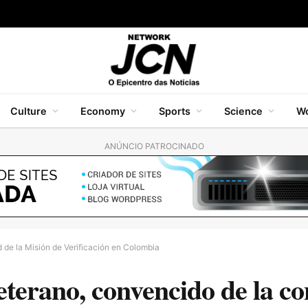
Culture
Economy
Sports
Science
Wo
ANÚNCIO PATROCINADO
 de la Misión de Verificación en Colombia
eterano, convencido de la c