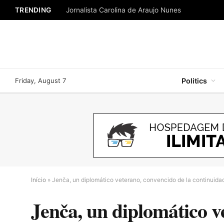
TRENDING
Jornalista Carolina de Araujo Nunes
Friday, August 7
Politics
Início
»
Jenča, un diplomático veterano, convencido de la continuidad
Jenča, un diplomático v