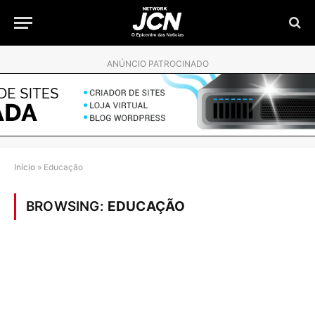
ANÚNCIO PATROCINADO
Início
»
Educação
BROWSING:
EDUCAÇÃO