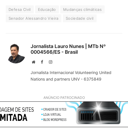
Defesa Civil
Educação
Mudanças climáticas
Senador Alessandro Vieira
Sociedade civil
Jornalista Lauro Nunes | MTb Nº
0004566/ES - Brasil
Website
Facebook
Instagram
Jornalista Internacional Volunteering United
Nations and partners UNV - 6375849
ANÚNCIO PATROCINADO