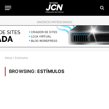
ANÚNCIO PATROCINADO
Início
»
Estímulos
BROWSING:
ESTÍMULOS