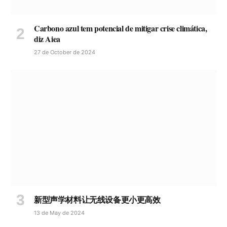
Carbono azul tem potencial de mitigar crise climática,
diz Aiea
27 de October de 2024
新型声学材料让无线设备更小更高效
13 de May de 2024