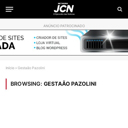
ANÚNCIO PATROCINADO
Início
»
Gestaão Pazolini
BROWSING:
GESTAÃO PAZOLINI