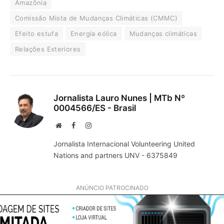
Amazônia
Comissão Mista de Mudanças Climáticas (CMMC)
Efeito estufa
Energia eólica
Mudanças climáticas
Relações Exteriores
Jornalista Lauro Nunes | MTb Nº
0004566/ES - Brasil
Website
Facebook
Instagram
Jornalista Internacional Volunteering United
Nations and partners UNV - 6375849
ANÚNCIO PATROCINADO