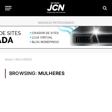
ANÚNCIO PATROCINADO
Início
»
MULHERES
BROWSING:
MULHERES