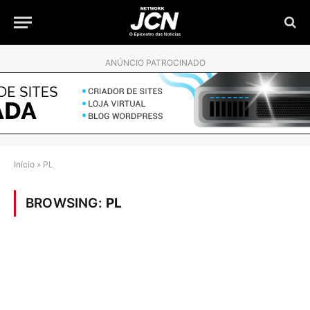
ANÚNCIO PATROCINADO
Início
»
PL
BROWSING:
PL