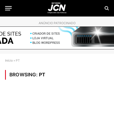
ANÚNCIO PATROCINADO
Início
»
PT
BROWSING:
PT