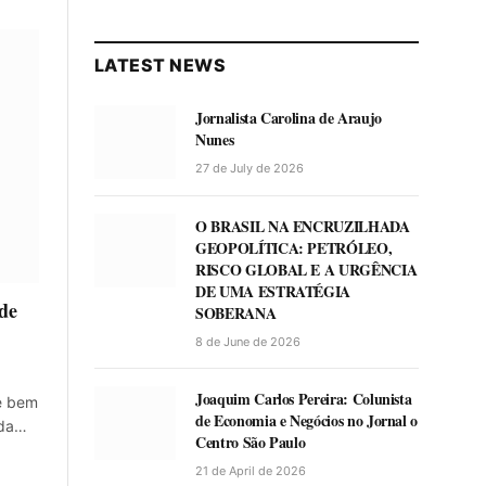
LATEST NEWS
Jornalista Carolina de Araujo
Nunes
27 de July de 2026
O BRASIL NA ENCRUZILHADA
GEOPOLÍTICA: PETRÓLEO,
RISCO GLOBAL E A URGÊNCIA
DE UMA ESTRATÉGIA
 de
SOBERANA
8 de June de 2026
Joaquim Carlos Pereira: Colunista
te bem
de Economia e Negócios no Jornal o
 da…
Centro São Paulo
21 de April de 2026