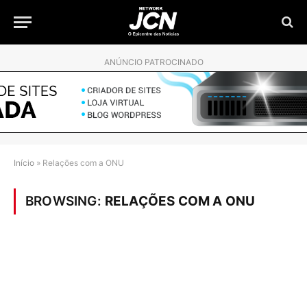
ANÚNCIO PATROCINADO
Início
»
Relações com a ONU
BROWSING:
RELAÇÕES COM A ONU