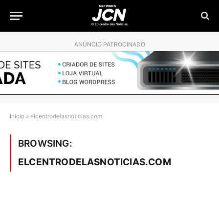
ANÚNCIO PATROCINADO
Início
»
elcentrodelasnoticias.com
BROWSING:
ELCENTRODELASNOTICIAS.COM