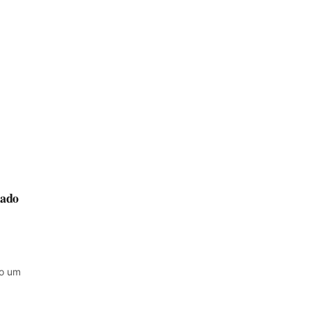
cado
mo um