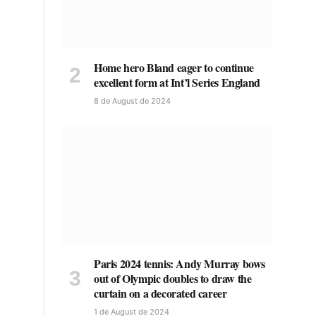
Home hero Bland eager to continue
excellent form at Int’l Series England
8 de August de 2024
Paris 2024 tennis: Andy Murray bows
out of Olympic doubles to draw the
curtain on a decorated career
1 de August de 2024