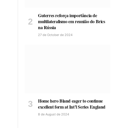
Guterres reforça importância de
multilateralismo em reunião do Brics
na Rússia
27 de October de 2024
Home hero Bland eager to continue
excellent form at Int’l Series England
8 de August de 2024