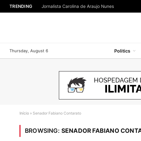
TRENDING
Jornalista Carolina de Araujo Nunes
Thursday, August 6
Politics
Início
»
Senador Fabiano Contarato
BROWSING:
SENADOR FABIANO CONT