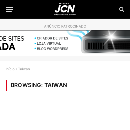
ANÚNCIO PATROCINADO
Início
»
Taiwan
BROWSING:
TAIWAN