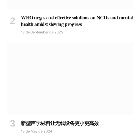
WHO urges cost effective solutions on NCDs and mental
health amidst slowing progress
18 de September de 2025
新型声学材料让无线设备更小更高效
13 de May de 2024