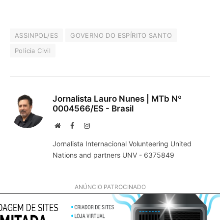
ASSINPOL/ES
GOVERNO DO ESPÍRITO SANTO
Polícia Civil
Jornalista Lauro Nunes | MTb Nº
0004566/ES - Brasil
Website
Facebook
Instagram
Jornalista Internacional Volunteering United
Nations and partners UNV - 6375849
ANÚNCIO PATROCINADO