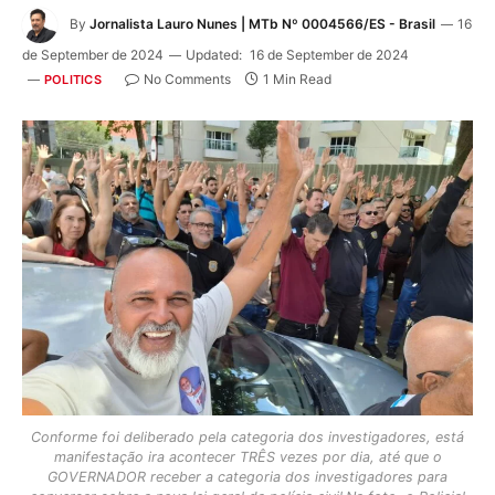
By
Jornalista Lauro Nunes | MTb Nº 0004566/ES - Brasil
16
de September de 2024
Updated:
16 de September de 2024
No Comments
1 Min Read
POLITICS
Conforme foi deliberado pela categoria dos investigadores, está
manifestação ira acontecer TRÊS vezes por dia, até que o
GOVERNADOR receber a categoria dos investigadores para