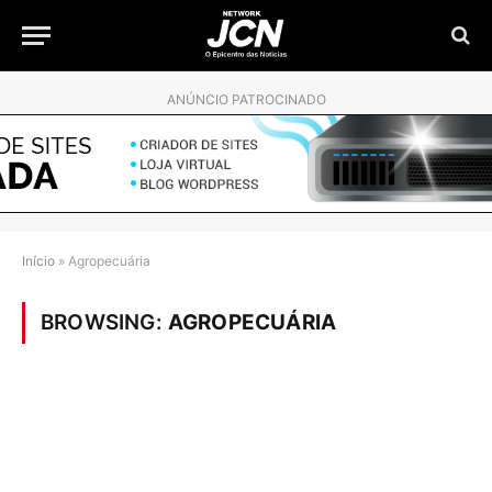
ANÚNCIO PATROCINADO
Início
»
Agropecuária
BROWSING:
AGROPECUÁRIA