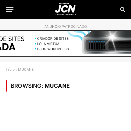
ANÚNCIO PATROCINADO
Início
»
MUCANE
BROWSING:
MUCANE