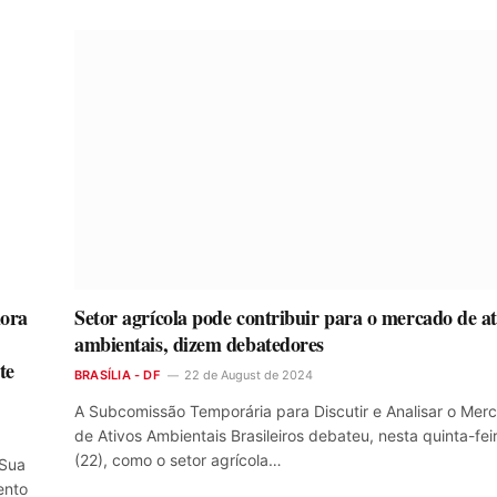
dora
Setor agrícola pode contribuir para o mercado de at
ambientais, dizem debatedores
te
BRASÍLIA - DF
22 de August de 2024
A Subcomissão Temporária para Discutir e Analisar o Mer
de Ativos Ambientais Brasileiros debateu, nesta quinta-fei
(22), como o setor agrícola…
 Sua
ento