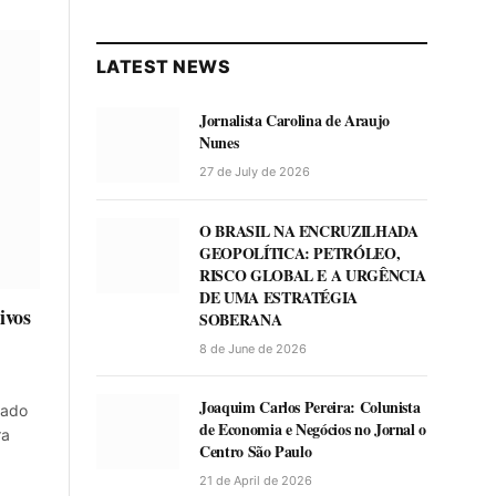
LATEST NEWS
Jornalista Carolina de Araujo
Nunes
27 de July de 2026
O BRASIL NA ENCRUZILHADA
GEOPOLÍTICA: PETRÓLEO,
RISCO GLOBAL E A URGÊNCIA
DE UMA ESTRATÉGIA
ivos
SOBERANA
8 de June de 2026
Joaquim Carlos Pereira: Colunista
cado
de Economia e Negócios no Jornal o
ra
Centro São Paulo
21 de April de 2026