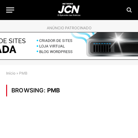
ANÚNCIO PATROCINADO
Início
»
PMB
BROWSING:
PMB