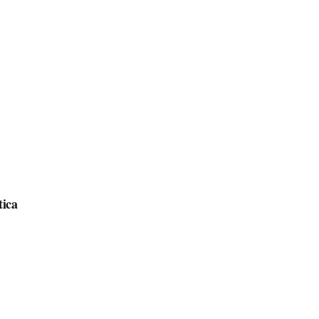
tica
a