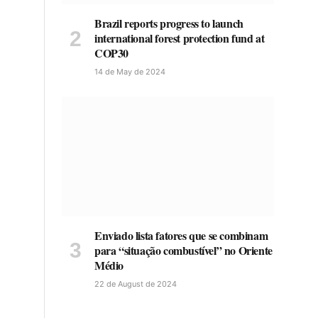
Brazil reports progress to launch
international forest protection fund at
COP30
14 de May de 2024
Enviado lista fatores que se combinam
para “situação combustível” no Oriente
Médio
22 de August de 2024