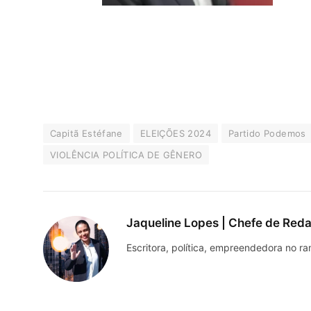
Capitã Estéfane
ELEIÇÕES 2024
Partido Podemos
VIOLÊNCIA POLÍTICA DE GÊNERO
Jaqueline Lopes | Chefe de Red
Escritora, política, empreendedora no ram