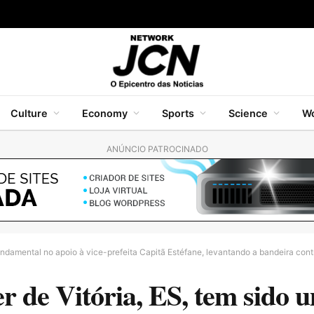
Culture
Economy
Sports
Science
Wo
ANÚNCIO PATROCINADO
undamental no apoio à vice-prefeita Capitã Estéfane, levantando a bandeira contr
 de Vitória, ES, tem sido 