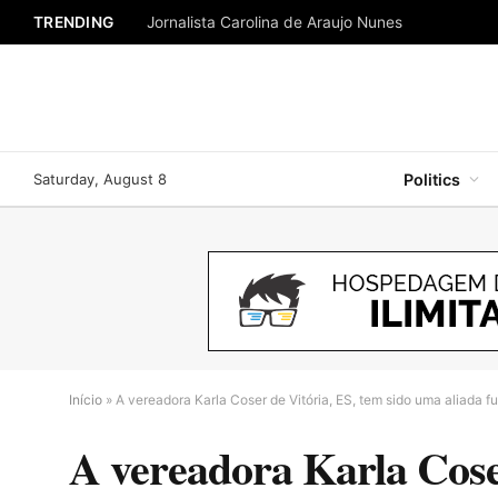
TRENDING
Jornalista Carolina de Araujo Nunes
Saturday, August 8
Politics
Início
»
A vereadora Karla Coser de Vitória, ES, tem sido uma aliada f
A vereadora Karla Coser