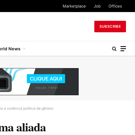
Marketplace
Job
Offices
SUBSCRIBE
rld News
a a violência política de gênero
uma aliada