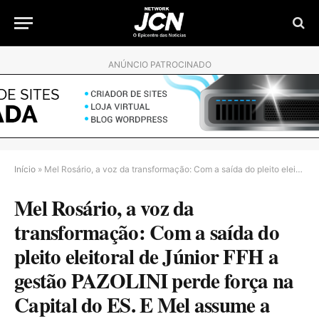
ANÚNCIO PATROCINADO
Início
»
Mel Rosário, a voz da transformação: Com a saída do pleito eleitoral de Júnior FFH a gestão PAZOLINI perde força na Capital do ES. E Mel assume a liderança no Centro de Vitória – ES.
Mel Rosário, a voz da
transformação: Com a saída do
pleito eleitoral de Júnior FFH a
gestão PAZOLINI perde força na
Capital do ES. E Mel assume a