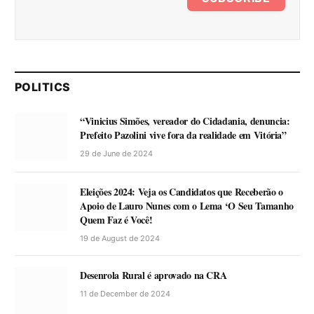
POLITICS
“Vinicius Simões, vereador do Cidadania, denuncia:
Prefeito Pazolini vive fora da realidade em Vitória”
29 de June de 2024
Eleições 2024: Veja os Candidatos que Receberão o
Apoio de Lauro Nunes com o Lema ‘O Seu Tamanho
Quem Faz é Você!
19 de August de 2024
Desenrola Rural é aprovado na CRA
11 de December de 2024