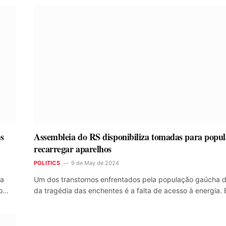
os
Assembleia do RS disponibiliza tomadas para popu
recarregar aparelhos
POLITICS
9 de May de 2024
ta
Um dos transtornos enfrentados pela população gaúcha d
do…
da tragédia das enchentes é a falta de acesso à energia