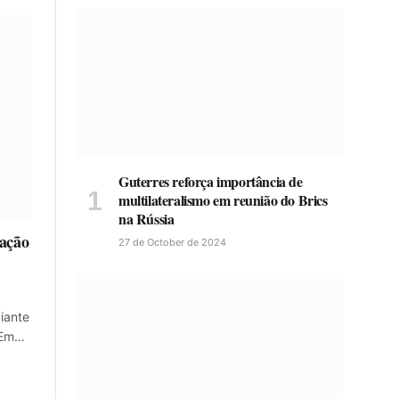
Guterres reforça importância de
multilateralismo em reunião do Brics
na Rússia
lação
27 de October de 2024
iante
. Em…