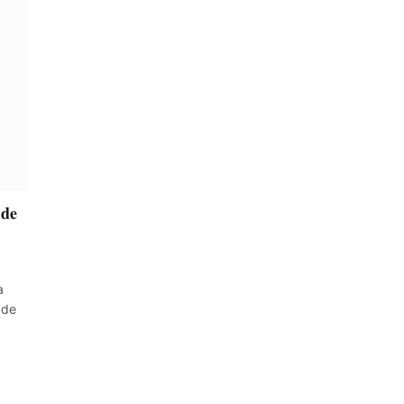
 de
a
 de