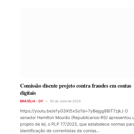
Comissão discute projeto contra fraudes em contas
digitais
BRASÍLIA - DF
30 de June de 2024
https://youtu.be/e1yG3Xt5xSo?si=7yBejgg8BiT7zjkJ O
senador Hamilton Mourão (Republicanos-RS) apresentou 
projeto de lei, o PLP 77/2023, que estabelece normas par
identificação de correntistas de contas…